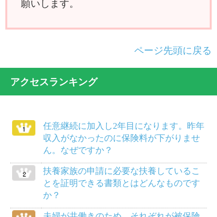
国民健康保険に入っている父母を私の被
扶養者に移したいのですが？
けがは治ったものの障害が残り、労務不
能となりました。傷病手当金は受けられ
ますか？
別居している義父母を被扶養者にするこ
とができますか？
病気で仕事を休んでいましたが、軽い仕
事ならやってもさしつかえないと医師に
いわれました。傷病手当金は打ち切られ
るのでしょうか？
柔道整復師にかかるにはどのようにした
らよいでしょうか？
給料等から差し引かれる保険料は、いつ
の分ですか？
死産のとき、家族埋葬料は支給されます
か？