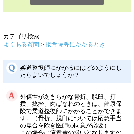
柔道整復師にかかるにはどのようにし
たらよいでしょうか？
外傷性があきらかな骨折、脱臼、打
撲、捻挫、肉ばなれのときは、健康保
険で柔道整復師にかかることができま
す。（骨折、脱臼については応急手当
の場合を除き医師の同意が必要）
この場合は療養費の扱いとなりますの
で、いったん全額を支払い保険適用分
は健康保険組合に申請して後から払い
戻しを受けるのが原則です。
ただし、受領委任の協定ができている
施術所では、療養費の支給申請を柔道
整復師に委任することができるため、
保険医にかかるのと同じように自己負
担分の支払いのみで済みます。その際
は、申請書の内容が正しいか確認した
うえで署名するようにしてください。
接骨院・整骨院にかかるとき