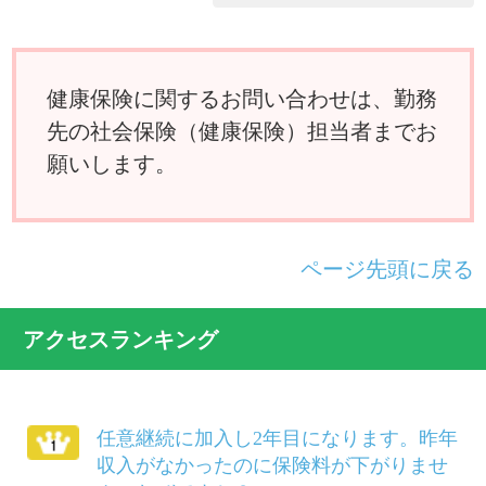
か？
夫婦が共働きのため、それぞれが被保険
者の場合、妻の出産の給付はどうなりま
すか？
国民健康保険に入っている父母を私の被
扶養者に移したいのですが？
けがは治ったものの障害が残り、労務不
能となりました。傷病手当金は受けられ
ますか？
別居している義父母を被扶養者にするこ
とができますか？
病気で仕事を休んでいましたが、軽い仕
事ならやってもさしつかえないと医師に
いわれました。傷病手当金は打ち切られ
るのでしょうか？
柔道整復師にかかるにはどのようにした
らよいでしょうか？
給料等から差し引かれる保険料は、いつ