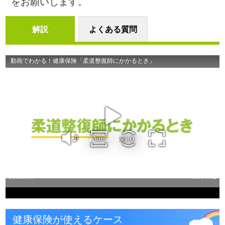
健康保険が使えるケース
●外傷性が明らかなケガ