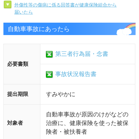
必要書類
事故状況報告書
すみやかに
提出期限
自動車事故が原因のけがなどの
治療に、健康保険を使った被保
対象者
険者・被扶養者
事業所社会保険担当者
提出先
示談代行サービス附帯の任意保
険に加入している場合、担当す
る損害保険会社により「第三者
行為届」や「念書」、「事故状
況報告書」等の書類作成・提出
についてサポートを受けられる
備考
場合があります。詳しくはご契
約の損害保険会社にお問い合わ
せください。