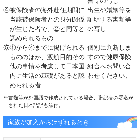
事由発生から5日以内
提出期限
【以下のような事由に当てはま
る被扶養者がいる被保険者】
就職・別居・死亡などによ
り被扶養者として該当しな
くなった
対象者
収入が増えて、被扶養者の
認定条件を満たさなくなっ
た
仕送りをやめて生計維持関
係がなくなった
お問い合わ
事業所社会保険担当者
せ先
被扶養者が扶養から外れる場合
は、
被扶養者届（増・減・異動
届）
に必要事項を記入のうえ、
事業所担当者に提出してくださ
備考
い。