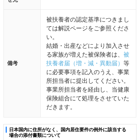
生
在学証明書、入
学証明書等の写
し
②
外国に赴任する被保険者に
査証、海外赴任
同行する者
辞令、海外の公
的機関が発行す
る居住証明書等
の写し
③
観光、保養又はボランティ
査証、ボランテ
ア活動その他就労以外の目
ィア派遣機関の
的での一時的な海外渡航者
証明、ボランテ
ィアの参加同意
書等の写し
④
被保険者の海外赴任期間に
出生や婚姻等を
当該被保険者との身分関係
証明する書類等
が生じた者で、②と同等と
の写し
認められるもの
⑤
①から④までに掲げられる
個別に判断しま
もののほか、渡航目的その
すので健康保険
他の事情を考慮して日本国
組合へお問い合
内に生活の基礎があると認
わせください。