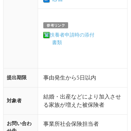
お問い合わ
事業所社会保険担当者
せ先
被扶養者の認定基準につきまし
ては解説ページをご参照くださ
い。
結婚・出産などにより加入させ
る家族が増えた被保険者は、
被
扶養者届（増・減・異動届）
等
備考
に必要事項を記入のうえ、事業
所担当者に提出してください。
事業所担当者を経由し、当健康
保険組合にて処理をさせていた
だきます。
日本国内に住所がなく、国内居住要件の例外に該当する
場合の添付書類について
例外該当事由
証明書類
①
外国において留学をする学
査証、学生証、