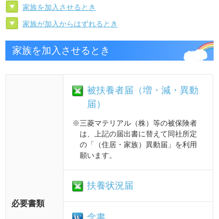
被扶養者届（増・減・異動
届）
※三菱マテリアル（株）等の被保険者
は、上記の届出書に替えて同社所定
の「（住居・家族）異動届」を利用
願います。
扶養状況届
必要書類
念書
被扶養者申請時の添付
書類
事由発生から5日以内
提出期限
結婚・出産などにより加入させ
対象者
る家族が増えた被保険者