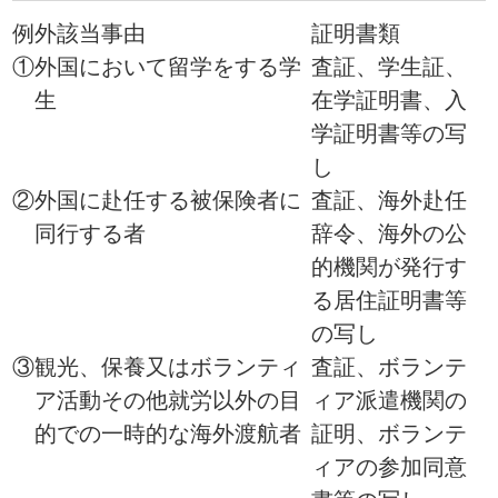
められる者
※書類等が外国語で作成されている場合、翻訳者の署名が
された日本語訳も添付。
家族が加入からはずれるとき
被扶養者届（増・減・異動
届）
※三菱マテリアル（株）等の被保険者
は、上記の届出書に替えて同社所定
の「（住居・家族）異動届」を利用
願います。
【添付書類】
必要書類
高齢受給者証、資格確認書
等（該当する被扶養者のも
の、交付されている場合）
限度額認定証（交付されて
いる場合）
特定疾病療養受給者証（交
付されている場合）