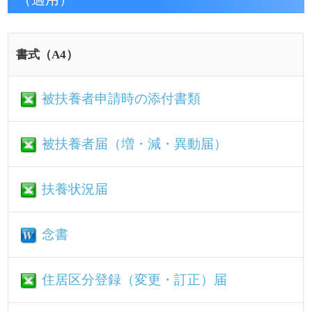
被扶養者届（増・減・異動届）
扶養状況届
念書
住居区分登録（変更・訂正）届
介護保険適用除外（該当・不該当）届
氏名等変更（訂正）届
被保険者証等滅失届
高齢受給者証等（滅失・き損）再交付申
請書
資格確認書 交付・再交付申請書