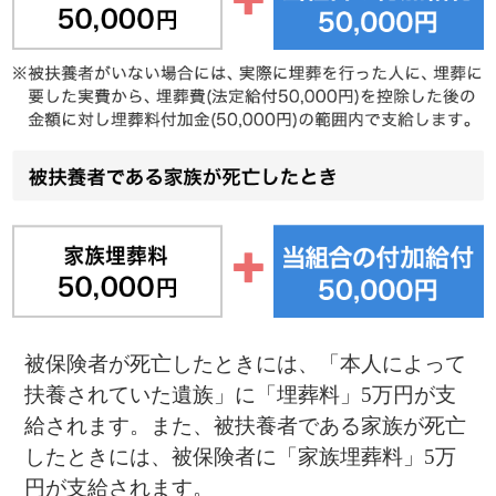
給されます。また、被扶養者である家族が死亡
したときには、被保険者に「家族埋葬料」5万
円が支給されます。
当組合の付加給付「埋葬料付加金」
「家族埋葬料付加
金」
当組合では埋葬料に、独自の給付（付加給付）
を上積みしています。
埋葬料付加金の額は、50,000円となります。
業務上の事故が原因のときは
業務上あるいは通勤途中の事故などが原因で死
亡したときは、健康保険の「埋葬料」ではな
く、労災保険の「葬祭料」が支給されますの
で、事業所担当者にお問い合わせください。
※業務上の負傷等でも労災保険の給付対象とならない場合
は、法人（5人未満の法人除く）の役員としての業務を除
き、健康保険の給付対象となります。
死亡した方の個人番号（マイナンバ