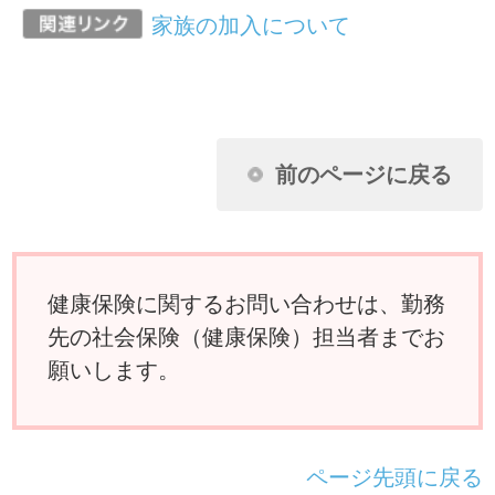
ページ先頭に戻る
アクセスランキング
任意継続に加入し2年目になります。昨年
収入がなかったのに保険料が下がりませ
ん。なぜですか？
扶養家族の申請に必要な扶養しているこ
とを証明できる書類とはどんなものです
か？
夫婦が共働きのため、それぞれが被保険
者の場合、妻の出産の給付はどうなりま
すか？
国民健康保険に入っている父母を私の被
扶養者に移したいのですが？
けがは治ったものの障害が残り、労務不
能となりました。傷病手当金は受けられ