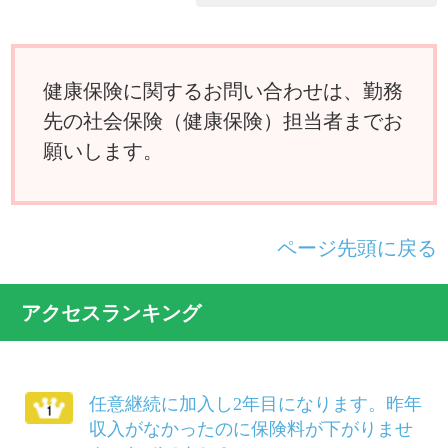
か？
夫婦が共働きのため、それぞれが被保険
者の場合、妻の出産の給付はどうなりま
すか？
国民健康保険に入っている父母を私の被
扶養者に移したいのですが？
けがは治ったものの障害が残り、労務不
能となりました。傷病手当金は受けられ
ますか？
別居している義父母を被扶養者にするこ
とができますか？
病気で仕事を休んでいましたが、軽い仕
事ならやってもさしつかえないと医師に
いわれました。傷病手当金は打ち切られ
るのでしょうか？
柔道整復師にかかるにはどのようにした
らよいでしょうか？
給料等から差し引かれる保険料は、いつ