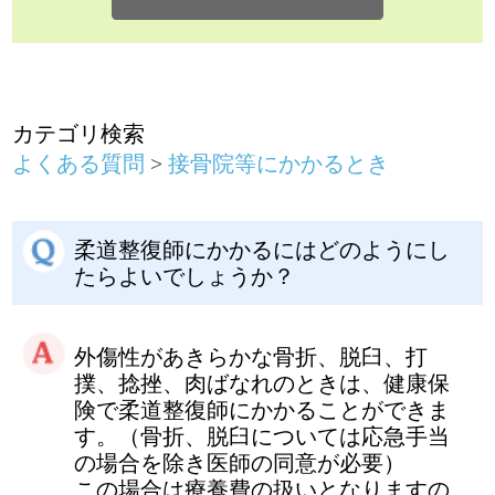
柔道整復師にかかるにはどのようにし
たらよいでしょうか？
外傷性があきらかな骨折、脱臼、打
撲、捻挫、肉ばなれのときは、健康保
険で柔道整復師にかかることができま
す。（骨折、脱臼については応急手当
の場合を除き医師の同意が必要）
この場合は療養費の扱いとなりますの
で、いったん全額を支払い保険適用分
は健康保険組合に申請して後から払い
戻しを受けるのが原則です。
ただし、受領委任の協定ができている
施術所では、療養費の支給申請を柔道
整復師に委任することができるため、
保険医にかかるのと同じように自己負
担分の支払いのみで済みます。その際
は、申請書の内容が正しいか確認した
うえで署名するようにしてください。
接骨院・整骨院にかかるとき