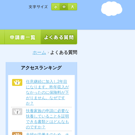
ホーム
よくある質問
アクセスランキング
任意継続に加入し2年目
になります。昨年収入が
なかったのに保険料が下
がりません。なぜです
か？
扶養家族の申請に必要な
扶養していることを証明
できる書類とはどんなも
のですか？
夫婦が共働きのため、そ