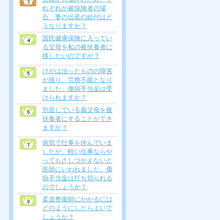
れぞれが被保険者の場
合、妻の出産の給付はど
うなりますか？
国民健康保険に入ってい
る父母を私の被扶養者に
移したいのですが？
けがは治ったものの障害
が残り、労務不能となり
ました。傷病手当金は受
けられますか？
別居している義父母を被
扶養者にすることができ
ますか？
病気で仕事を休んでいま
したが、軽い仕事ならや
ってもさしつかえないと
医師にいわれました。傷
病手当金は打ち切られる
のでしょうか？
柔道整復師にかかるには
どのようにしたらよいで
しょうか？