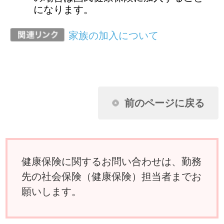
願いします。
ページ先頭に戻る
アクセスランキング
任意継続に加入し2年目になります。昨年
収入がなかったのに保険料が下がりませ
ん。なぜですか？
扶養家族の申請に必要な扶養しているこ
とを証明できる書類とはどんなものです
か？
夫婦が共働きのため、それぞれが被保険
者の場合、妻の出産の給付はどうなりま
すか？
国民健康保険に入っている父母を私の被
扶養者に移したいのですが？