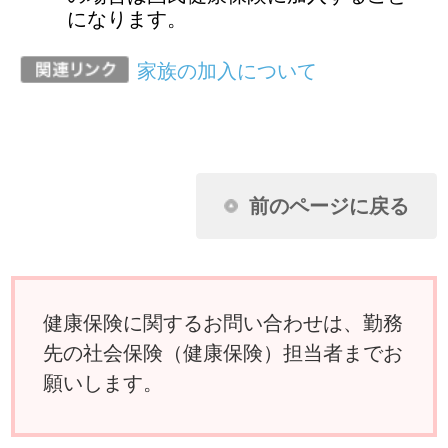
願いします。
ページ先頭に戻る
アクセスランキング
任意継続に加入し2年目になります。昨年
収入がなかったのに保険料が下がりませ
ん。なぜですか？
扶養家族の申請に必要な扶養しているこ
とを証明できる書類とはどんなものです
か？
夫婦が共働きのため、それぞれが被保険
者の場合、妻の出産の給付はどうなりま
すか？
国民健康保険に入っている父母を私の被
扶養者に移したいのですが？