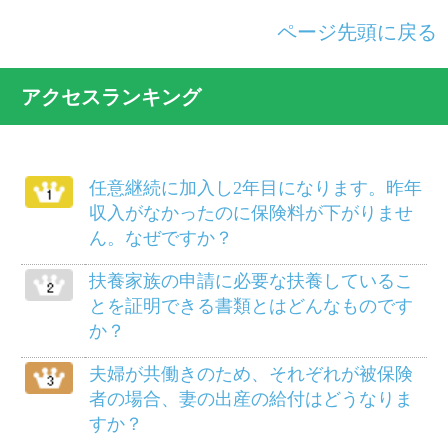
けがは治ったものの障害が残り、労務不
能となりました。傷病手当金は受けられ
ますか？
別居している義父母を被扶養者にするこ
とができますか？
病気で仕事を休んでいましたが、軽い仕
事ならやってもさしつかえないと医師に
いわれました。傷病手当金は打ち切られ
るのでしょうか？
柔道整復師にかかるにはどのようにした
らよいでしょうか？
給料等から差し引かれる保険料は、いつ
の分ですか？
死産のとき、家族埋葬料は支給されます
か？