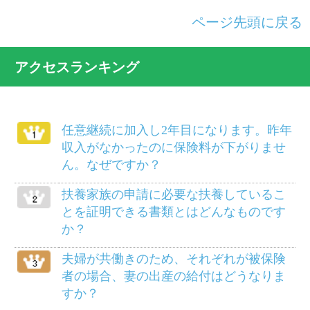
けがは治ったものの障害が残り、労務不
能となりました。傷病手当金は受けられ
ますか？
別居している義父母を被扶養者にするこ
とができますか？
病気で仕事を休んでいましたが、軽い仕
事ならやってもさしつかえないと医師に
いわれました。傷病手当金は打ち切られ
るのでしょうか？
柔道整復師にかかるにはどのようにした
らよいでしょうか？
給料等から差し引かれる保険料は、いつ
の分ですか？
死産のとき、家族埋葬料は支給されます
か？