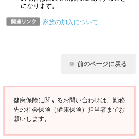
願いします。
ページ先頭に戻る
アクセスランキング
任意継続に加入し2年目になります。昨年
収入がなかったのに保険料が下がりませ
ん。なぜですか？
扶養家族の申請に必要な扶養しているこ
とを証明できる書類とはどんなものです
か？
夫婦が共働きのため、それぞれが被保険
者の場合、妻の出産の給付はどうなりま
すか？
国民健康保険に入っている父母を私の被
扶養者に移したいのですが？