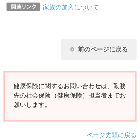
ページ先頭に戻る
アクセスランキング
任意継続に加入し2年目になります。昨年
収入がなかったのに保険料が下がりませ
ん。なぜですか？
扶養家族の申請に必要な扶養しているこ
とを証明できる書類とはどんなものです
か？
夫婦が共働きのため、それぞれが被保険
者の場合、妻の出産の給付はどうなりま
すか？
国民健康保険に入っている父母を私の被
扶養者に移したいのですが？
けがは治ったものの障害が残り、労務不
能となりました。傷病手当金は受けられ