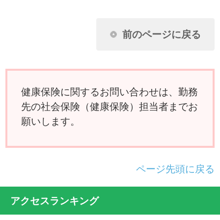
ん。なぜですか？
扶養家族の申請に必要な扶養しているこ
とを証明できる書類とはどんなものです
か？
夫婦が共働きのため、それぞれが被保険
者の場合、妻の出産の給付はどうなりま
すか？
国民健康保険に入っている父母を私の被
扶養者に移したいのですが？
けがは治ったものの障害が残り、労務不
能となりました。傷病手当金は受けられ
ますか？
別居している義父母を被扶養者にするこ
とができますか？
病気で仕事を休んでいましたが、軽い仕
事ならやってもさしつかえないと医師に
いわれました。傷病手当金は打ち切られ
るのでしょうか？