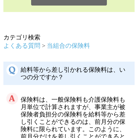
給料等から差し引かれる保険料は、い
つの分ですか？
保険料は、一般保険料も介護保険料も
月単位で計算されますが、事業主が被
保険者負担分の保険料を給料等から差
し引くことができるのは、前月分の保
険料に限られています。このように、
前月分だけを差し引くことができると
限定されているのは、被保険者の生計
を保護するためのものです。
つまり、資格取得した月は、月の途中
からであっても１ヵ月分の保険料が翌
月の給料から差し引かれ、その代わ
り、退職などで資格喪失した月の保険
料は徴収されません。ただし、月の末
日に退職または死亡した場合には、翌
月の1日が資格喪失日となりますので、
その月分の保険料も徴収されます。
また、賞与についての保険料は、賞与
が支給された月に差し引かれます。