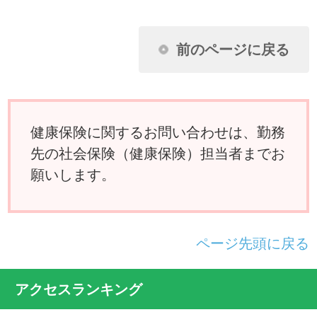
ん。なぜですか？
扶養家族の申請に必要な扶養しているこ
とを証明できる書類とはどんなものです
か？
夫婦が共働きのため、それぞれが被保険
者の場合、妻の出産の給付はどうなりま
すか？
国民健康保険に入っている父母を私の被
扶養者に移したいのですが？
けがは治ったものの障害が残り、労務不
能となりました。傷病手当金は受けられ
ますか？
別居している義父母を被扶養者にするこ
とができますか？
病気で仕事を休んでいましたが、軽い仕
事ならやってもさしつかえないと医師に
いわれました。傷病手当金は打ち切られ
るのでしょうか？