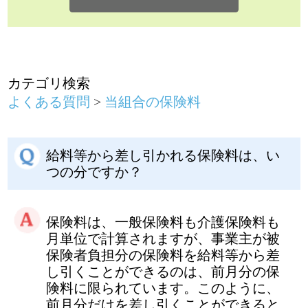
給料等から差し引かれる保険料は、い
つの分ですか？
保険料は、一般保険料も介護保険料も
月単位で計算されますが、事業主が被
保険者負担分の保険料を給料等から差
し引くことができるのは、前月分の保
険料に限られています。このように、
前月分だけを差し引くことができると
限定されているのは、被保険者の生計
を保護するためのものです。
つまり、資格取得した月は、月の途中
からであっても１ヵ月分の保険料が翌
月の給料から差し引かれ、その代わ
り、退職などで資格喪失した月の保険
料は徴収されません。ただし、月の末
日に退職または死亡した場合には、翌
月の1日が資格喪失日となりますので、
その月分の保険料も徴収されます。
また、賞与についての保険料は、賞与
が支給された月に差し引かれます。