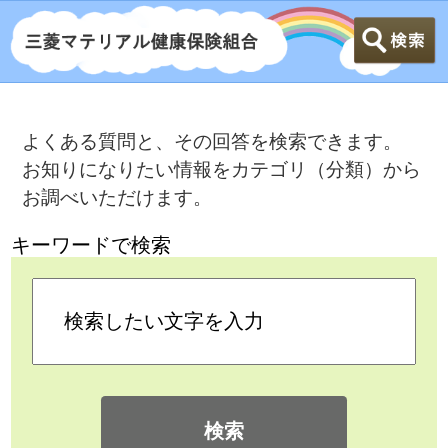
よくある質問と、その回答を検索できます。
お知りになりたい情報をカテゴリ（分類）から
お調べいただけます。
キーワードで検索
検索
カテゴリ検索
よくある質問
>
病気やけがをしたとき