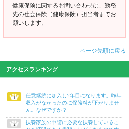
者の場合、妻の出産の給付はどうなりま
すか？
国民健康保険に入っている父母を私の被
扶養者に移したいのですが？
けがは治ったものの障害が残り、労務不
能となりました。傷病手当金は受けられ
ますか？
別居している義父母を被扶養者にするこ
とができますか？
病気で仕事を休んでいましたが、軽い仕
事ならやってもさしつかえないと医師に
いわれました。傷病手当金は打ち切られ
るのでしょうか？
柔道整復師にかかるにはどのようにした
らよいでしょうか？
給料等から差し引かれる保険料は、いつ
の分ですか？