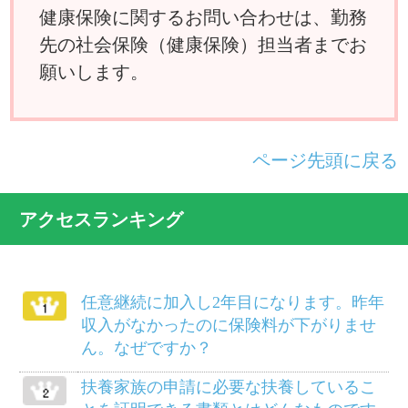
者の場合、妻の出産の給付はどうなりま
すか？
国民健康保険に入っている父母を私の被
扶養者に移したいのですが？
けがは治ったものの障害が残り、労務不
能となりました。傷病手当金は受けられ
ますか？
別居している義父母を被扶養者にするこ
とができますか？
病気で仕事を休んでいましたが、軽い仕
事ならやってもさしつかえないと医師に
いわれました。傷病手当金は打ち切られ
るのでしょうか？
柔道整復師にかかるにはどのようにした
らよいでしょうか？
給料等から差し引かれる保険料は、いつ
の分ですか？