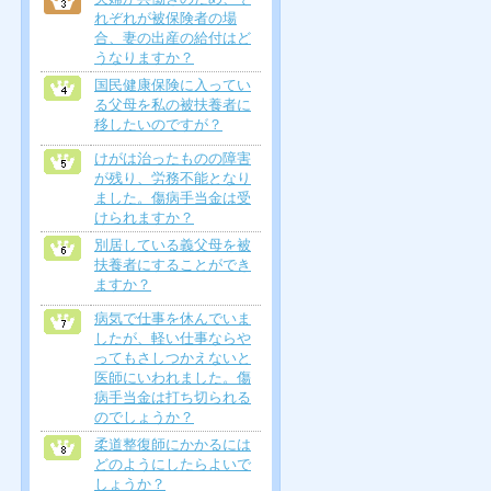
れぞれが被保険者の場
合、妻の出産の給付はど
うなりますか？
国民健康保険に入ってい
る父母を私の被扶養者に
移したいのですが？
けがは治ったものの障害
が残り、労務不能となり
ました。傷病手当金は受
けられますか？
別居している義父母を被
扶養者にすることができ
ますか？
病気で仕事を休んでいま
したが、軽い仕事ならや
ってもさしつかえないと
医師にいわれました。傷
病手当金は打ち切られる
のでしょうか？
柔道整復師にかかるには
どのようにしたらよいで
しょうか？