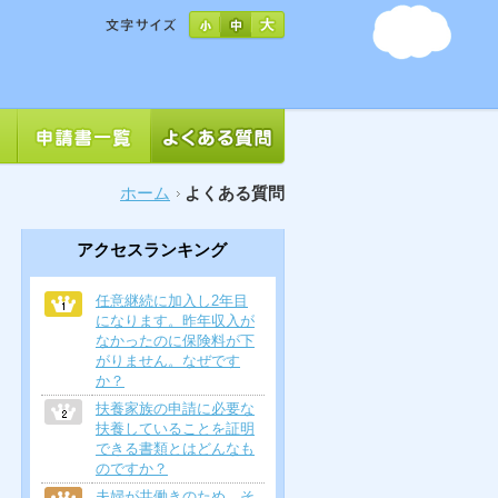
ホーム
よくある質問
アクセスランキング
任意継続に加入し2年目
になります。昨年収入が
なかったのに保険料が下
がりません。なぜです
か？
扶養家族の申請に必要な
扶養していることを証明
できる書類とはどんなも
のですか？
夫婦が共働きのため、そ