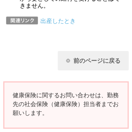
願いします。
ページ先頭に戻る
アクセスランキング
任意継続に加入し2年目になります。昨年
収入がなかったのに保険料が下がりませ
ん。なぜですか？
扶養家族の申請に必要な扶養しているこ
とを証明できる書類とはどんなものです
か？
夫婦が共働きのため、それぞれが被保険
者の場合、妻の出産の給付はどうなりま
すか？
国民健康保険に入っている父母を私の被
扶養者に移したいのですが？