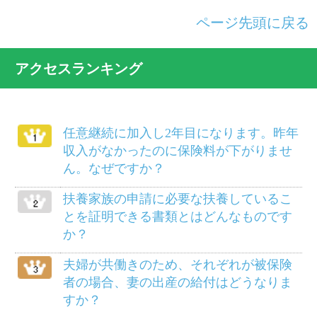
けがは治ったものの障害が残り、労務不
能となりました。傷病手当金は受けられ
ますか？
別居している義父母を被扶養者にするこ
とができますか？
病気で仕事を休んでいましたが、軽い仕
事ならやってもさしつかえないと医師に
いわれました。傷病手当金は打ち切られ
るのでしょうか？
柔道整復師にかかるにはどのようにした
らよいでしょうか？
給料等から差し引かれる保険料は、いつ
の分ですか？
死産のとき、家族埋葬料は支給されます
か？