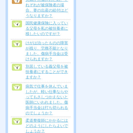
れぞれが被保険者の場
合、妻の出産の給付はど
うなりますか？
国民健康保険に入ってい
る父母を私の被扶養者に
移したいのですが？
けがは治ったものの障害
が残り、労務不能となり
ました。傷病手当金は受
けられますか？
別居している義父母を被
扶養者にすることができ
ますか？
病気で仕事を休んでいま
したが、軽い仕事ならや
ってもさしつかえないと
医師にいわれました。傷
病手当金は打ち切られる
のでしょうか？
柔道整復師にかかるには
どのようにしたらよいで
しょうか？