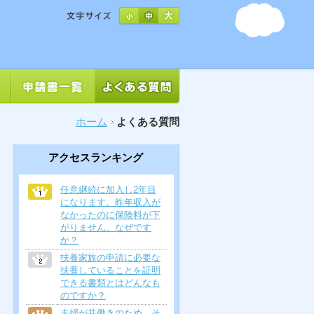
ホーム
よくある質問
アクセスランキング
任意継続に加入し2年目
になります。昨年収入が
なかったのに保険料が下
がりません。なぜです
か？
扶養家族の申請に必要な
扶養していることを証明
できる書類とはどんなも
のですか？
夫婦が共働きのため、そ