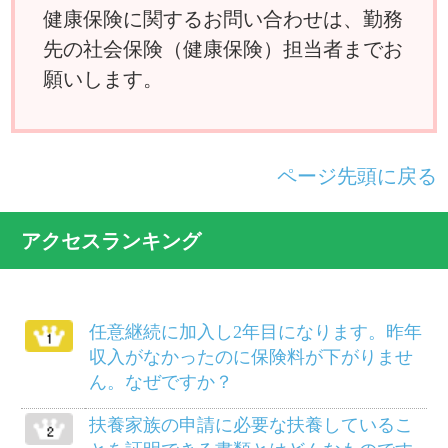
者の場合、妻の出産の給付はどうなりま
すか？
国民健康保険に入っている父母を私の被
扶養者に移したいのですが？
けがは治ったものの障害が残り、労務不
能となりました。傷病手当金は受けられ
ますか？
別居している義父母を被扶養者にするこ
とができますか？
病気で仕事を休んでいましたが、軽い仕
事ならやってもさしつかえないと医師に
いわれました。傷病手当金は打ち切られ
るのでしょうか？
柔道整復師にかかるにはどのようにした
らよいでしょうか？
給料等から差し引かれる保険料は、いつ
の分ですか？