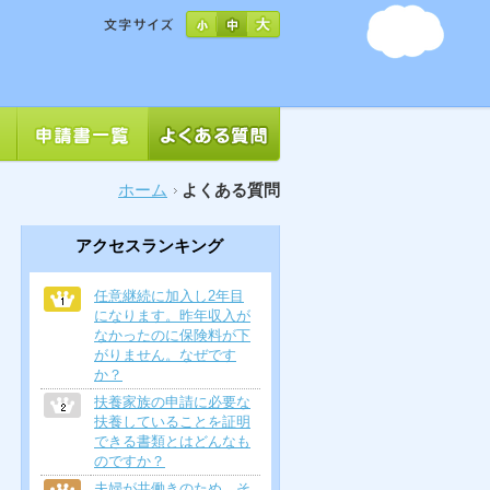
ホーム
よくある質問
アクセスランキング
任意継続に加入し2年目
になります。昨年収入が
なかったのに保険料が下
がりません。なぜです
か？
扶養家族の申請に必要な
扶養していることを証明
できる書類とはどんなも
のですか？
夫婦が共働きのため、そ