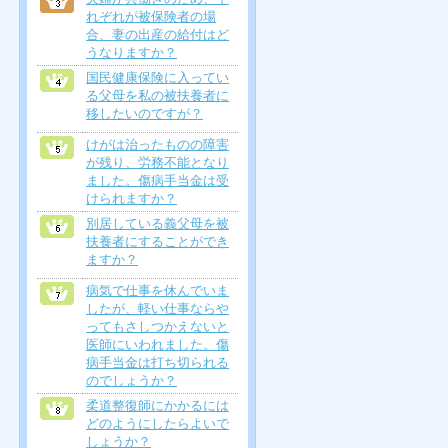
れぞれが被保険者の場
合、妻の出産の給付はど
うなりますか？
国民健康保険に入ってい
る父母を私の被扶養者に
移したいのですが？
けがは治ったものの障害
が残り、労務不能となり
ました。傷病手当金は受
けられますか？
別居している義父母を被
扶養者にすることができ
ますか？
病気で仕事を休んでいま
したが、軽い仕事ならや
ってもさしつかえないと
医師にいわれました。傷
病手当金は打ち切られる
のでしょうか？
柔道整復師にかかるには
どのようにしたらよいで
しょうか？